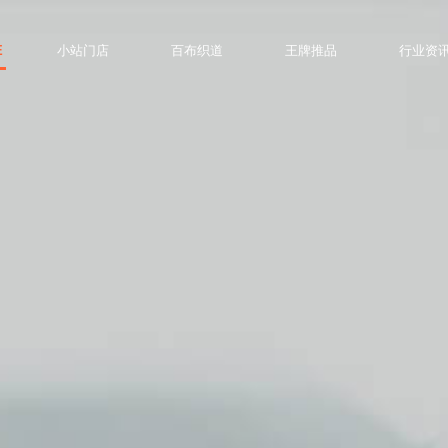
E
小站门店
百布织道
王牌推品
行业资